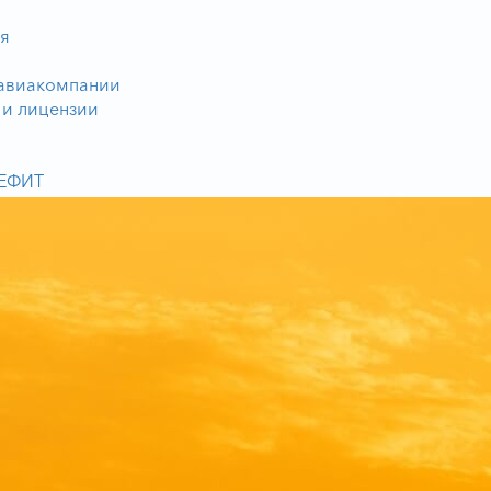
:
я
 авиакомпании
 и лицензии
ЕФИТ
еревозки
ревозки
евозки
обслуживание ВС
 учебный центр
ридических лиц
ьства
аж
веты
арьера