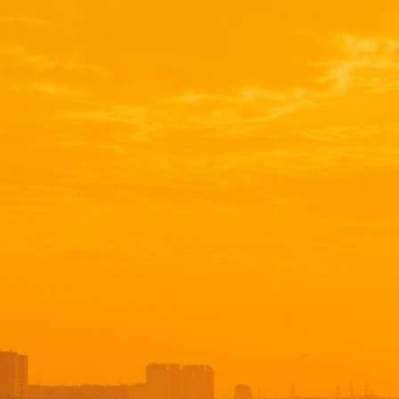
овия
риложение для Android
агентства авиакомпании
нные перевозки
нных в авиабилете
уживания
уково
утов
шруты
чи претензии
о
 предложения
релёте
портивного снаряжения
ыв о полёте
ые услуги
с
вотного на соседнем кресле
тных
аемый ребёнок