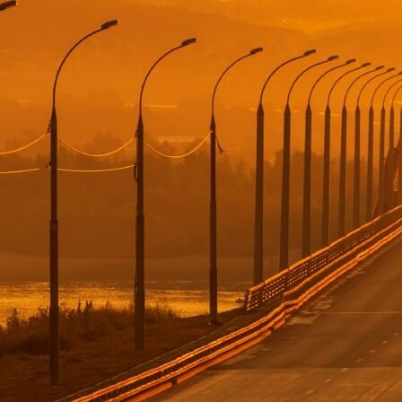
аемый ребёнок 12+
ный багаж
ое место ручной клади
на борту
чта
 безопасность
едения пассажиров
нфиденциальности
возки литиевых батарей
утешествия
душных перевозок
тание
рнал