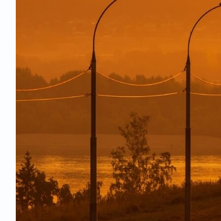
Несопровожд
Дополнитель
Дополнительн
Выбор места 
Воздушная по
Безопасность
Транспортная
Правила пов
Политика ко
Правила пере
COVID-19 и п
Правила воз
На борту
Бортовое пи
Бортовой жу