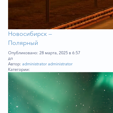
Новосибирск —
Полярный
Опубликовано: 28 марта, 2025 в 6:57
дп
Автор:
administrator administrator
Категории: