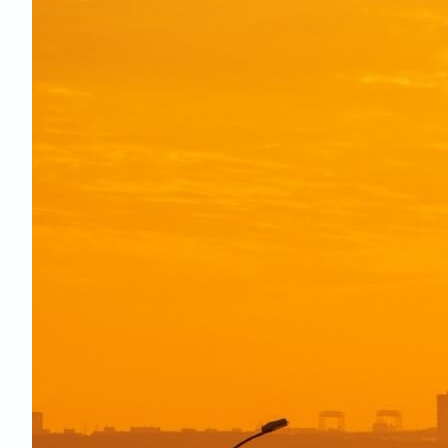
Тарифы и усл
Мобильное п
Прейскурант 
Всё о багаже
Субсидирова
Изменение да
Классы обсл
Аэропорт Вн
Карта маршр
Базовые мар
Правила пода
Онлайн табл
Специальные
Справки о пе
Перевозка с
Оставить отз
Дополнительн
Аэроэкспрес
Перевозка жи
Провоз живо
Несопровожд