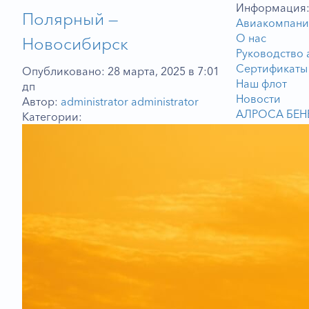
Информация
Полярный —
Авиакомпани
О нас
Новосибирск
Руководство
Сертификаты
Опубликовано: 28 марта, 2025 в 7:01
Наш флот
дп
Новости
Автор:
administrator administrator
АЛРОСА БЕН
Категории:
Чартерные п
Групповые пе
Грузовые пер
Техническое 
Авиационный
Услуги для ю
Представител
Пункты прод
Вопросы — от
Контакты
Вакансии и к
Пассажиру