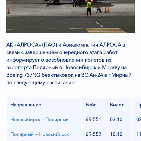
АК «АЛРОСА» (ПАО) и Авиакомпания АЛРОСА в
связи с завершением очередного этапа работ
информирует о возобновлении полетов из
аэропорта
Полярный в Новосибирск и Москву на
Boeing 737NG без стыковок на ВС Ан-24 в г.Мирный
по следующему расписанию:
Направление
Рейс
Вылет
П
Новосибирск — Полярный
6R-551
03:10
0
Полярный — Новосибирск
6R-552
10:10
1