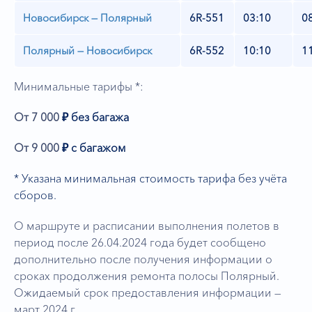
Новосибирск — Полярный
6R-551
03:10
0
Полярный — Новосибирск
6R-552
10:10
1
Минимальные тарифы *:
От 7 000
₽ без багажа
От 9 000
₽ с багажом
* Указана минимальная стоимость тарифа без учёта
сборов.
О маршруте и расписании выполнения полетов в
период после 26.04.2024 года будет сообщено
дополнительно после получения информации о
сроках продолжения ремонта полосы Полярный.
Ожидаемый срок предоставления информации —
март 2024 г.