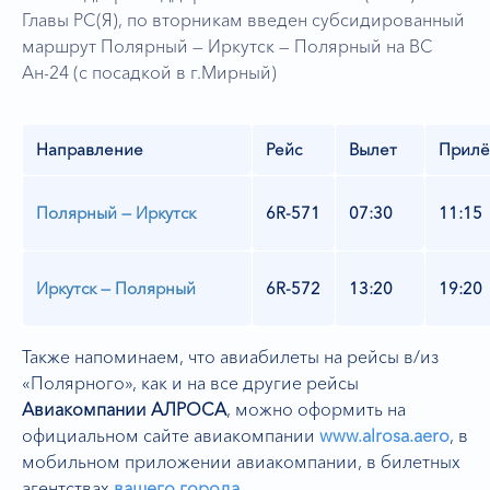
Главы РС(Я), по вторникам введен субсидированный
маршрут Полярный — Иркутск — Полярный на ВС
Ан-24 (с посадкой в г.Мирный)
Направление
Рейс
Вылет
Прилё
Полярный — Иркутск
6R-571
07:30
11:15
Иркутск — Полярный
6R-572
13:20
19:20
Также напоминаем, что авиабилеты на рейсы в/из
«Полярного», как и на все другие рейсы
А
виакомпании
АЛРОСА
, можно оформить на
официальном сайте авиакомпании
www.alrosa.aero
,
в
мобильном приложении авиакомпании, в билетных
агентствах
вашего города
.