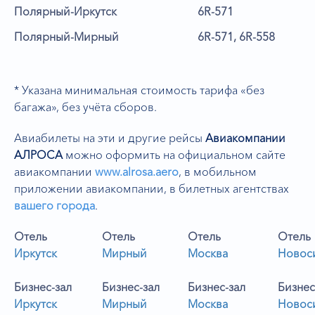
Полярный-Иркутск
6R-571
Полярный-Мирный
6R-571, 6R-558
* Указана минимальная стоимость тарифа «без
багажа», без учёта сборов.
Авиабилеты на эти и другие рейсы
Авиакомпании
АЛРОСА
можно оформить на официальном сайте
авиакомпании
www.alrosa.aero
,
в мобильном
приложении авиакомпании, в билетных агентствах
вашего города
.
Отель
Отель
Отель
Отель
Иркутск
Мирный
Москва
Новос
Бизнес-зал
Бизнес-зал
Бизнес-зал
Бизнес
Иркутск
Мирный
Москва
Новос