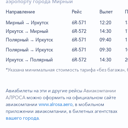
аэропорту города Мирный
Направление
Рейс
Вылет
П
Мирный → Иркутск
6R-571
12:20
1
Иркутск → Мирный
6R-572
14:30
1
Полярный → Иркутск
6R-571
09:40
1
Полярный → Иркутск
6R-571
09:30
1
Иркутск → Полярный
6R-572
14:30
2
*Указана минимальная стоимость тарифа «без багажа», 
Авиабилеты на эти и другие рейсы
Авиакомпании
АЛРОСА
можно оформить на официальном сайте
авиакомпании
www.alrosa.aero
,
в мобильном
приложении авиакомпании, в билетных агентствах
вашего города
.