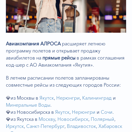
Авиакомпания АЛРОСА
расширяет летнюю
программу полетов и открывает продажу
авиабилетов на
прямые рейсы
в рамках соглашения
код-шер с АО Авиакомпания «Якутия».
В летнем расписании полетов запланированы
совместные рейсы из следующих городов России:
💎
из Москвы в
Якутск
,
Нерюнгри
,
Калининград
и
Минеральные Воды
.
💎
из Новосибирска в
Якутск
,
Нерюнгри
и
Сочи
.
💎
из Якутска в
Москву
,
Новосибирск
,
Полярный
,
Иркутск
,
Санкт-Петербург
,
Владивосток
,
Хабаровск