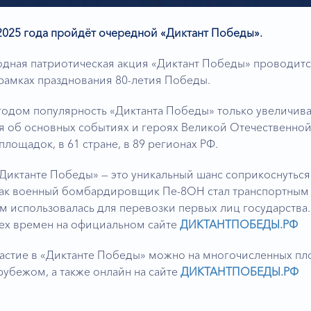
2025 года пройдёт очередной «Диктант Победы».
ная патриотическая акция «Диктант Победы» проводится 
рамках празднования 80-летия Победы.
одом популярность «Диктанта Победы» только увеличивае
я об основных событиях и героях Великой Отечественной
площадок, в 61 стране, в 89 регионах РФ.
«Диктанте Победы» — это уникальный шанс соприкоснуться
 как военный бомбардировщик Пе-8ОН стал транспортным
 использовалась для перевозки первых лиц государства.
тех времен на официальном сайте
ДИКТАНТПОБЕДЫ.РФ
астие в «Диктанте Победы» можно на многочисленных пл
 рубежом, а также онлайн на сайте
ДИКТАНТПОБЕДЫ.РФ