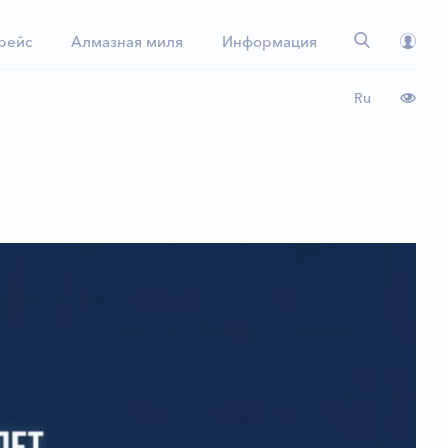
 рейс
Алмазная миля
Информация
Ru