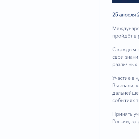
25 апреля 
Международ
пройдёт в 
С каждым г
свои знани
различных 
Участие в 
Вы знали,
дальнейшем
событиях 
Принять уч
России, за