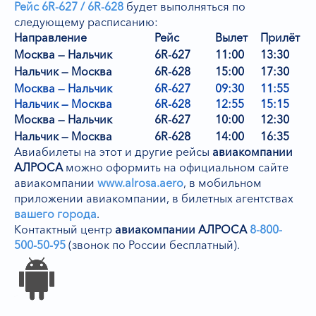
Рейс 6R-627 / 6R-628
будет выполняться по
следующему расписанию:
Направление
Рейс
Вылет
Прилёт
Москва — Нальчик
6R-627
11:00
13:30
Нальчик — Москва
6R-628
15:00
17:30
Москва — Нальчик
6R-627
09:30
11:55
Нальчик — Москва
6R-628
12:55
15:15
Москва — Нальчик
6R-627
10:00
12:30
Нальчик — Москва
6R-628
14:00
16:35
Авиабилеты на этот и другие рейсы
авиакомпании
АЛРОСА
можно оформить на официальном сайте
авиакомпании
www.alrosa.aero
,
в мобильном
приложении авиакомпании, в билетных агентствах
вашего города
.
Контактный центр
авиакомпании АЛРОСА
8-800-
500-50-95
(звонок по России бесплатный).