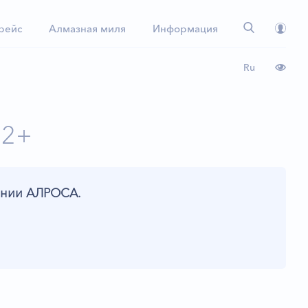
 рейс
Алмазная миля
Информация
Ru
12+
пании АЛРОСА.