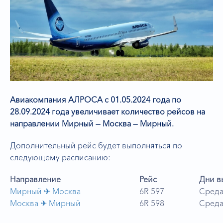
Авиакомпания АЛРОСА с 01.05.2024 года по
28.09.2024 года увеличивает количество рейсов на
направлении Мирный — Москва — Мирный.
Дополнительный рейс будет выполняться по
следующему расписанию:
Направление
Рейс
Дни в
Мирный ✈︎ Москва
6R 597
Сред
Москва ✈︎ Мирный
6R 598
Сред