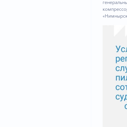
генеральн
компрессор
«Нимнырск