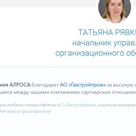
ания АЛРОСА
благодарит
АО «Газстройпром»
за высокую 
шиеся между нашими компаниями партнерские отношени
лы любезно предоставлены
АО «Газстройпром»
, ссылка на исходну
hie-aviatury-gazstroyproma/