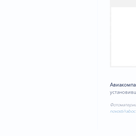
Авиакомп
установив
Фотоматериа
novosti/raboc