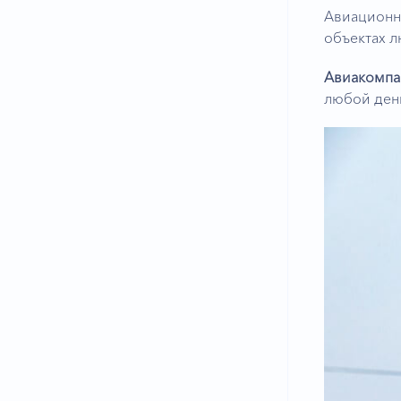
Авиационн
объектах 
Авиакомп
любой день